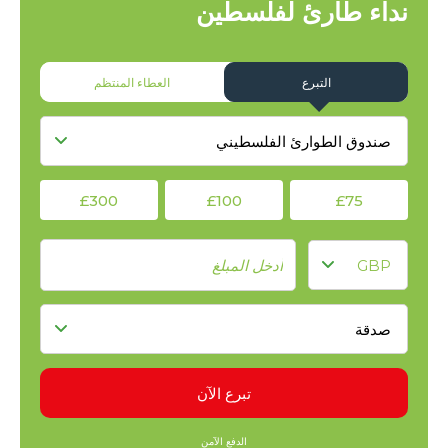
نداء طارئ لفلسطين