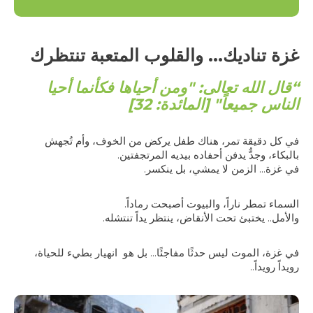
غزة تناديك... والقلوب المتعبة تنتظرك
“قال الله تعالى: "ومن أحياها فكأنما أحيا
الناس جميعاً" [المائدة: 32]
في كل دقيقة تمر، هناك طفل يركض من الخوف، وأم تُجهش
بالبكاء، وجدٌّ يدفن أحفاده بيديه المرتجفتين.
في غزة... الزمن لا يمشي، بل ينكسر.
السماء تمطر ناراً، والبيوت أصبحت رماداً.
والأمل.. يختبئ تحت الأنقاض، ينتظر يداً تنتشله.
في غزة، الموت ليس حدثًا مفاجئًا... بل هو انهيار بطيء للحياة،
رويداً رويداً..