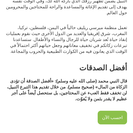
النبيل يضمن تطهير رزقك الذي باركه الله لك، وفي الوقت نفسه
يهدف إلى تقديم الإغاثة والمساعدة والراحة للمحتاجين والمحرومين
حول العالم.
تعمل منظمة ميرسي ريليف حالياً في اليمن، فلسطين، تركيا،
المغرب، شرق إفريقيا والعديد من الدول الأخرى حيث نقوم بعمليات
إنقاذ حياة تُعد شريان حياة للرجال والنساء والأطفال. ستساعدنا
تبرعات زكاتكم في تخفيف معاناتهم وجعل حياتهم أكثر احتمالاً في
الوقت الذي يعانون فيه من الكوارث الطبيعية والحروب والمجاعة.
أفضل الصدقات
قال النبي محمد (صلى الله عليه وسلم): «أفضل الصدقة أن تؤدى
الزكاة من المال» (صحيح مسلم). من خلال تقديم هذا التبرع النبيل،
لن تخفف فقط العبء عن المحتاجين، بل ستحصل أيضاً على أجر
عظيم لا يقدر بثمن ولا يُفوّت.
احسب الآن